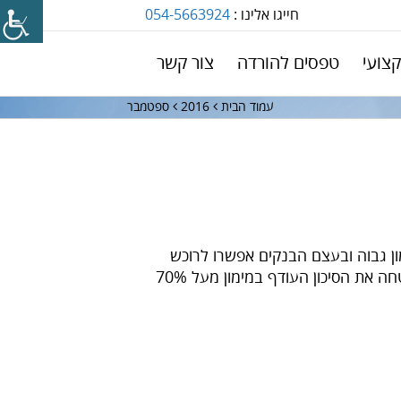
חייגו אלינו :
054-5663924
צועי
טפסים להורדה
צור קשר
עמוד הבית
2016
ספטמבר
 משמעותי מהבנק? משכנתאות רבות שנלקחו עד שנת 2012 ניתנו במימון גבוה ובעצם הבנקים אפשרו לרוכש
לרכוש נכס כמעט ללא הון עצמי וזאת באמצעות ביטוח המשכנתא ע"י חברת ביטוח EMI. חברת הביטוח ביטחה את הסיכון העודף במימון מעל 70%