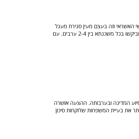
 האשראי וזה בעצם מעין סגירת מעגל
שהחלה בתחילת שנות האלפיים. אם בראשית שנות ה-90 הבנקים אישרו משכנתאות בעיקר מכספי האוצר וביקשו בכל משכנתא בין 2-4 ערבים. עם
 של 90% משווי הדירה הראשונה וזאת בסיוע המדינה ובערבותה. ההצעה אושרה
ר את בעיית המשפחות שלוקחות סיכון