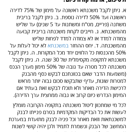
ולסיכום, אז מה קורה כיום?
א. ניתן לקבל משכנתא ראשונה על מימון של 75% לדירה
ראשונה ועד 50% לדירה נוספת. ב. ניתן לקבל בריבית
משתנה (פריים, מט"ח ומשתנות עד 5 שנים) עד שליש
מהמשכנתא. ג. חייבים לקחת משכנתה בריבית קבועה
צמודה למדד או לא צמודה למדד לפחות שליש
מהמשכנתה. ד. יחס ההחזר
במשכנתא
לא יכול לעלות על
50% מהכנסות כל הלווים יחד מכל המקורות. ה. ניתן לקבל
משכנתא לתקופה מקסימלית של 30 שנה. ה. ניתן לקבל
משכנתה לכל מטרה עד גובה של 50% מימון מערך הנכס
(משמעות הדבר שאם בכוונתכם לבקש כסף מהבנק
למטרות שונות, עדיף שתבקשו סכום גבוה יותר מראש
לרכישת הדירה מאחר ולא תוכלו לבקש זאת בעתיד אם
המימון הנדרש כיום קרוב או גבוה ממחצית ערך הדירה).
לכל מי שמתכוון ליטול משכנתה בתקופה הקרובה מומלץ
לעשות את כל הבדיקות המקדמיות בטרם פנייתו לבנק
למשכנתאות וזאת מאחר וכל פניה לבנק מתועדת במערכת
המחשב של הבנק ונשמרת לתמיד ולכן יהיה קושי לשנות