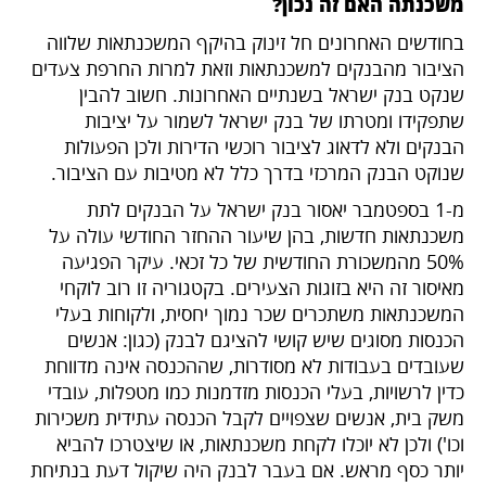
משכנתה האם זה נכון?
בחודשים האחרונים חל זינוק בהיקף המשכנתאות שלווה
הציבור מהבנקים למשכנתאות וזאת למרות החרפת צעדים
שנקט בנק ישראל בשנתיים האחרונות. חשוב להבין
שתפקידו ומטרתו של בנק ישראל לשמור על יציבות
הבנקים ולא לדאוג לציבור רוכשי הדירות ולכן הפעולות
שנוקט הבנק המרכזי בדרך כלל לא מטיבות עם הציבור.
מ-1 בספטמבר יאסור בנק ישראל על הבנקים לתת
משכנתאות חדשות, בהן שיעור ההחזר החודשי עולה על
50% מהמשכורת החודשית של כל זכאי. עיקר הפגיעה
מאיסור זה היא בזוגות הצעירים. בקטגוריה זו רוב לוקחי
המשכנתאות משתכרים שכר נמוך יחסית, ולקוחות בעלי
הכנסות מסוגים שיש קושי להציגם לבנק (כגון: אנשים
שעובדים בעבודות לא מסודרות, שההכנסה אינה מדווחת
כדין לרשויות, בעלי הכנסות מזדמנות כמו מטפלות, עובדי
משק בית, אנשים שצפויים לקבל הכנסה עתידית משכירות
וכו') ולכן לא יוכלו לקחת משכנתאות, או שיצטרכו להביא
יותר כסף מראש. אם בעבר לבנק היה שיקול דעת בנתיחת